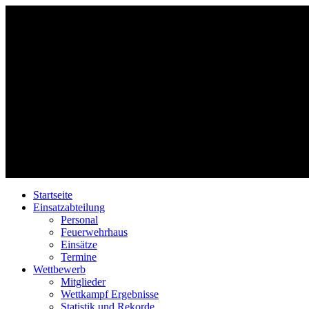
Startseite
Einsatzabteilung
Personal
Feuerwehrhaus
Einsätze
Termine
Wettbewerb
Mitglieder
Wettkampf Ergebnisse
Statistik und Rekorde