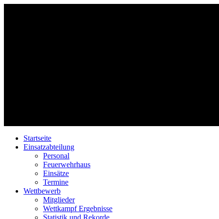
Startseite
Einsatzabteilung
Personal
Feuerwehrhaus
Einsätze
Termine
Wettbewerb
Mitglieder
Wettkampf Ergebnisse
Statistik und Rekorde